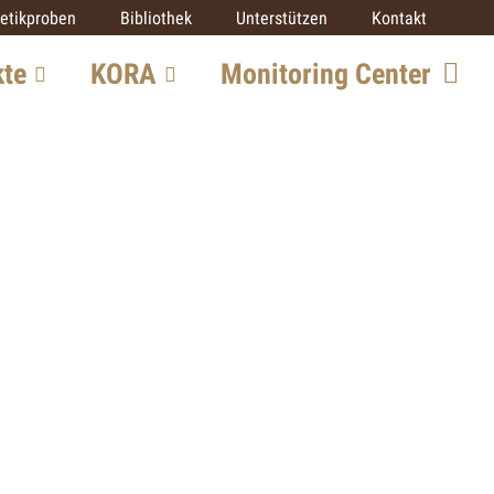
etikproben
Bibliothek
Unterstützen
Kontakt
kte
KORA
Monitoring Center
Team
re
Mitarbeit
SCALP
IUCN SSC Cat SG
Partner
ekte