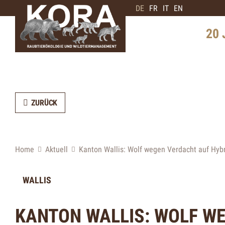
DE
FR
IT
EN
20 
Geschi
Schwe
Verbre
ZURÜCK
Interv
Bärene
Home
Aktuell
Kanton Wallis: Wolf wegen Verdacht auf Hybr
Zukunf
WALLIS
KANTON WALLIS: WOLF W