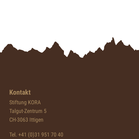
Kontakt
Stiftung KORA
Talgut-Zentrum 5
CH-3063 Ittigen
Tel. +41 (0)31 951 70 40