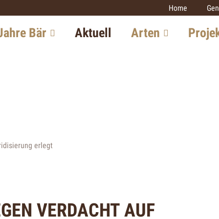
Home
Gen
Jahre Bär
Aktuell
Arten
Proje
chte in der
Luchs
Monitoring
iz
Grossraubtie
Wolf
itung in Europa
Luchs
Bär
iew mit einem
Wolf
Goldschakal
xperten
Wildkatze
Wildkatze
idisierung erlegt
tsaussichten
Goldschakal
Weitere Proj
EGEN VERDACHT AUF