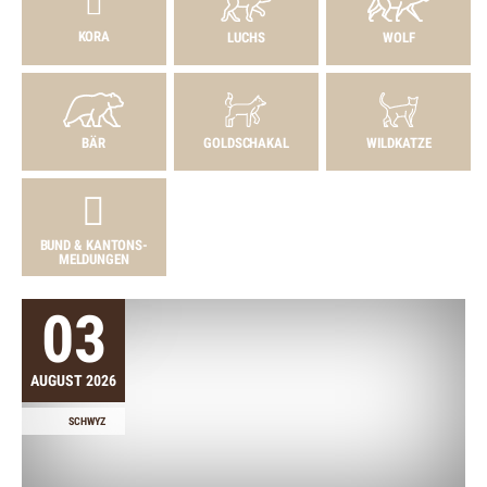
KORA
LUCHS
WOLF
BÄR
GOLDSCHAKAL
WILDKATZE
BUND & KANTONS­
MELDUNGEN
03
AUGUST 2026
SCHWYZ