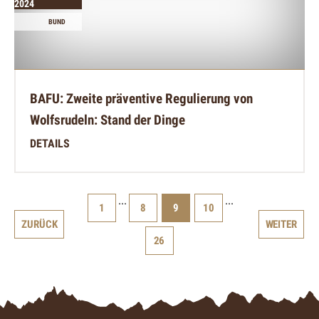
2024
BUND
BAFU: Zweite präventive Regulierung von
Wolfsrudeln: Stand der Dinge
DETAILS
...
...
1
8
9
10
ZURÜCK
WEITER
26