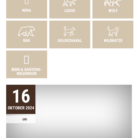
KORA
LUCHS
WOLF
BÄR
GOLDSCHAKAL
WILDKATZE
BUND & KANTONS­
MELDUNGEN
16
OKTOBER 2024
URI