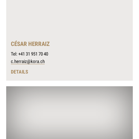
CÉSAR HERRAIZ
Tel: +41 31 951 70 40
c.herraiz@kora.ch
DETAILS