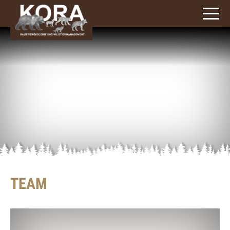
signs)
TEAM