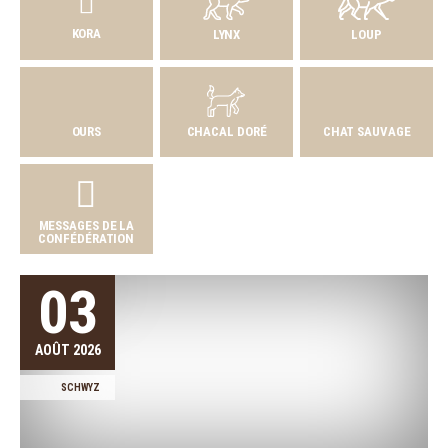
KORA
LYNX
LOUP
OURS
CHACAL DORÉ
CHAT SAUVAGE
MESSAGES DE LA
CONFÉDÉRATION
03
AOÛT 2026
SCHWYZ