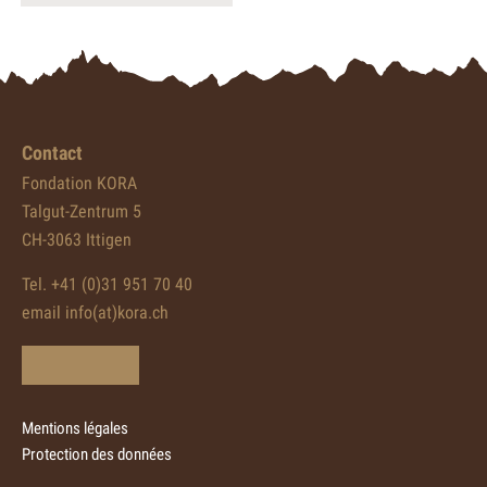
Contact
Fondation KORA
Talgut-Zentrum 5
CH-3063 Ittigen
Tel. +41 (0)31 951 70 40
email info(at)kora.ch
Mentions légales
Protection des données