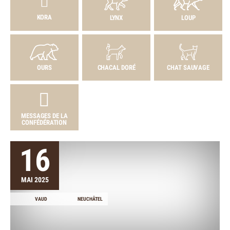
KORA
LYNX
LOUP
OURS
CHACAL DORÉ
CHAT SAUVAGE
MESSAGES DE LA
CONFÉDÉRATION
16
MAI 2025
VAUD
NEUCHÂTEL