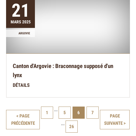
21
MARS 2025
ARGOVIE
Canton d'Argovie : Braconnage supposé d'un
lynx
DÉTAILS
...
1
5
6
7
< PAGE
PAGE
PRÉCÉDENTE
...
SUIVANTE >
26