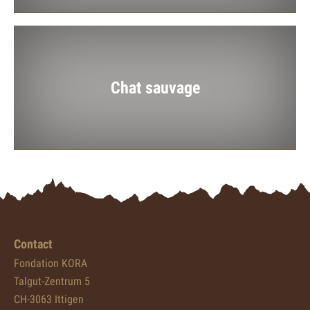
Chat sauvage
Contact
Fondation KORA
Talgut-Zentrum 5
CH-3063 Ittigen