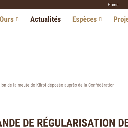
Home
3
caractères)
 Ours
Actualités
Espèces
Proj
n Suisse
Lynx
Monitoring 
carnivores
 en Europe
Loup
Lynx
ec l'expert
Ours
Loup
Chacal doré
s d'avenir
Chat sauva
Chat sauvage
tion de la meute de Kärpf déposée auprès de la Confédération
Chacal doré
Autres proj
ANDE DE RÉGULARISATION DE