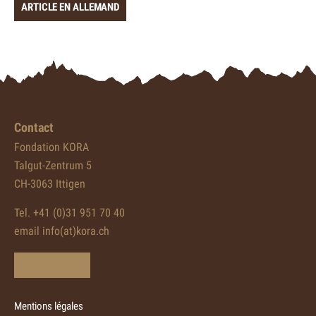
ARTICLE EN ALLEMAND
Contact
Fondation KORA
Talgut-Zentrum 5
CH-3063 Ittigen
Tel. +41 (0)31 951 70 40
email info(at)kora.ch
Mentions légales