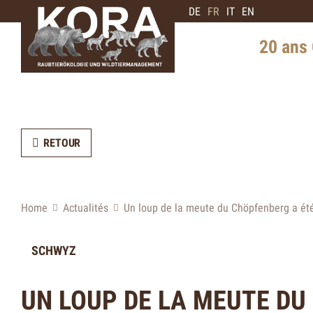
DE
FR
IT
EN
20 ans
L'histoire e
Distribution
RETOUR
Entretien av
en ours
Perspective
Home
Actualités
Un loup de la meute du Chöpfenberg a ét
SCHWYZ
UN LOUP DE LA MEUTE DU