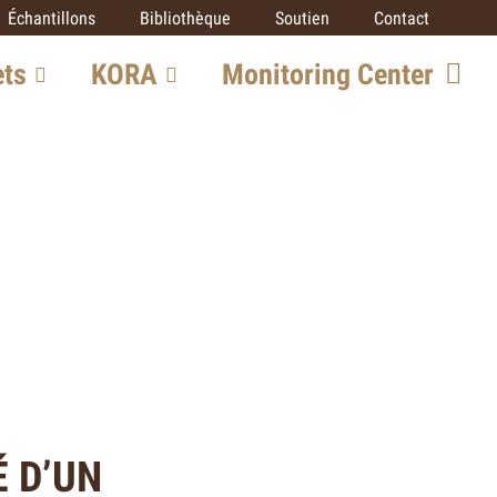
Échantillons
Bibliothèque
Soutien
Contact
ets
KORA
Monitoring Center
grands
Team
Collaboration
SCALP
UICN/SSC Cat
ge
Specialist Group
Partenaires
ets
 D’UN