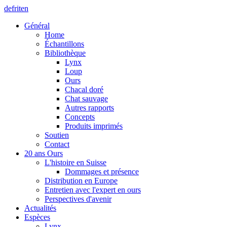
de
fr
it
en
Général
Home
Échantillons
Bibliothèque
Lynx
Loup
Ours
Chacal doré
Chat sauvage
Autres rapports
Concepts
Produits imprimés
Soutien
Contact
20 ans Ours
L'histoire en Suisse
Dommages et présence
Distribution en Europe
Entretien avec l'expert en ours
Perspectives d'avenir
Actualités
Espèces
Lynx