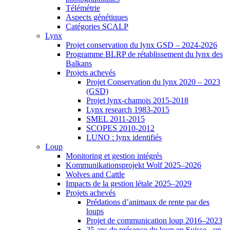
Télémétrie
Aspects génétiques
Catégories SCALP
Lynx
Projet conservation du lynx GSD – 2024-2026
Programme BLRP de rétablissement du lynx des
Balkans
Projets achevés
Projet Conservation du lynx 2020 – 2023
(GSD)
Projet lynx-chamois 2015-2018
Lynx research 1983-2015
SMEL 2011-2015
SCOPES 2010-2012
LUNO : lynx identifiés
Loup
Monitoring et gestion intégrés
Kommunikationsprojekt Wolf 2025–2026
Wolves and Cattle
Impacts de la gestion létale 2025–2029
Projets achevés
Prédations d’animaux de rente par des
loups
Projet de communication loup 2016–2023
25 ans de présence du loup en Suisse - un