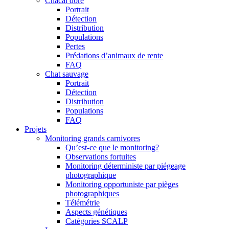
Chacal doré
Portrait
Détection
Distribution
Populations
Pertes
Prédations d’animaux de rente
FAQ
Chat sauvage
Portrait
Détection
Distribution
Populations
FAQ
Projets
Monitoring grands carnivores
Qu’est-ce que le monitoring?
Observations fortuites
Monitoring déterministe par piégeage
photographique
Monitoring opportuniste par pièges
photographiques
Télémétrie
Aspects génétiques
Catégories SCALP