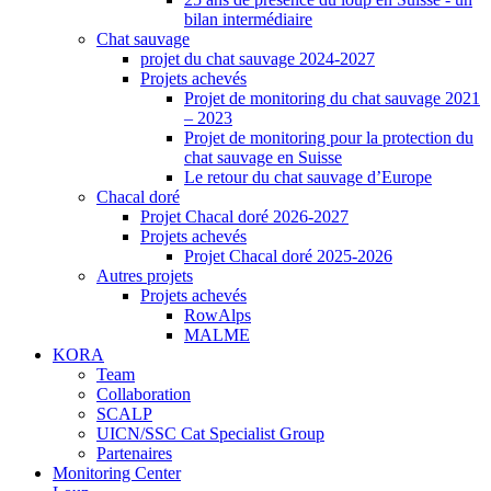
bilan intermédiaire
Chat sauvage
projet du chat sauvage 2024-2027
Projets achevés
Projet de monitoring du chat sauvage 2021
– 2023
Projet de monitoring pour la protection du
chat sauvage en Suisse
Le retour du chat sauvage d’Europe
Chacal doré
Projet Chacal doré 2026-2027
Projets achevés
Projet Chacal doré 2025-2026
Autres projets
Projets achevés
RowAlps
MALME
KORA
Team
Collaboration
SCALP
UICN/SSC Cat Specialist Group
Partenaires
Monitoring Center