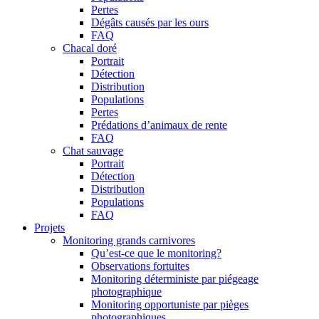
Pertes
Dégâts causés par les ours
FAQ
Chacal doré
Portrait
Détection
Distribution
Populations
Pertes
Prédations d’animaux de rente
FAQ
Chat sauvage
Portrait
Détection
Distribution
Populations
FAQ
Projets
Monitoring grands carnivores
Qu’est-ce que le monitoring?
Observations fortuites
Monitoring déterministe par piégeage
photographique
Monitoring opportuniste par pièges
photographiques