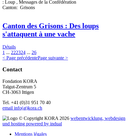
:
Loup
,
Messages de la Confédération
Canton
:
Grisons
Canton des Grisons : Des loups
s'attaquent à une vache
Détails
1
...
22
23
24
...
26
< Page précédente
Page suivante >
Contact
Fondation KORA
Talgut-Zentrum 5
CH-3063 Ittigen
Tel. +41 (0)31 951 70 40
email info(at)kora.ch
© Copyright KORA 2026
webentwicklung, webdesign
und hosting
powered by indual
Mentions légales