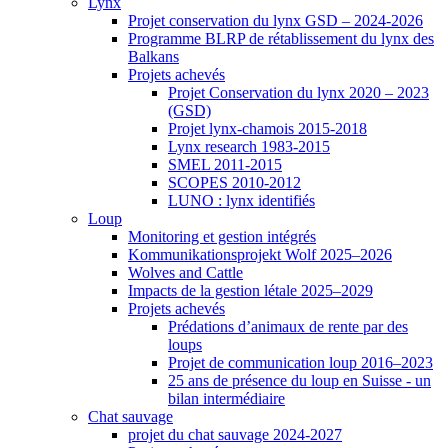
Lynx
Projet conservation du lynx GSD – 2024-2026
Programme BLRP de rétablissement du lynx des
Balkans
Projets achevés
Projet Conservation du lynx 2020 – 2023
(GSD)
Projet lynx-chamois 2015-2018
Lynx research 1983-2015
SMEL 2011-2015
SCOPES 2010-2012
LUNO : lynx identifiés
Loup
Monitoring et gestion intégrés
Kommunikationsprojekt Wolf 2025–2026
Wolves and Cattle
Impacts de la gestion létale 2025–2029
Projets achevés
Prédations d’animaux de rente par des
loups
Projet de communication loup 2016–2023
25 ans de présence du loup en Suisse - un
bilan intermédiaire
Chat sauvage
projet du chat sauvage 2024-2027