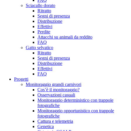
FAQ
Sciacallo dorato
Ritratto
Segni di presenza
Distribuzione
Effettivi
Perdite
Attacchi su animali da reddito
FAQ
Gatto selvatico
Ritratto
Segni di presenza
Distribuzione
Effettivi
FAQ
Progetti
Monitoraggio grandi carnivori
Cos’è il monitoraggio?
Osservazioni casuali
Monitoraggio deterministico con trappole
fotografiche
Monitoraggio opportunistico con trappole
fotografiche
Cattura e telemetria
Genetica