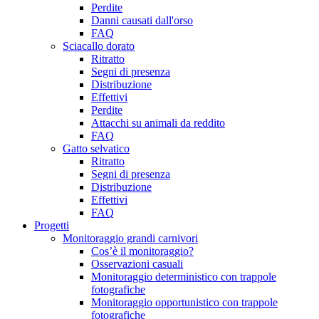
Perdite
Danni causati dall'orso
FAQ
Sciacallo dorato
Ritratto
Segni di presenza
Distribuzione
Effettivi
Perdite
Attacchi su animali da reddito
FAQ
Gatto selvatico
Ritratto
Segni di presenza
Distribuzione
Effettivi
FAQ
Progetti
Monitoraggio grandi carnivori
Cos’è il monitoraggio?
Osservazioni casuali
Monitoraggio deterministico con trappole
fotografiche
Monitoraggio opportunistico con trappole
fotografiche