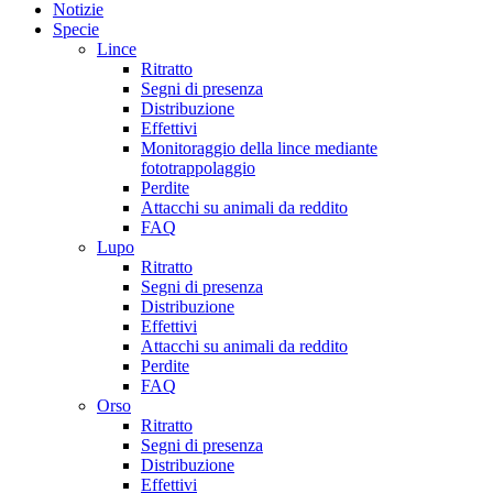
Notizie
Specie
Lince
Ritratto
Segni di presenza
Distribuzione
Effettivi
Monitoraggio della lince mediante
fototrappolaggio
Perdite
Attacchi su animali da reddito
FAQ
Lupo
Ritratto
Segni di presenza
Distribuzione
Effettivi
Attacchi su animali da reddito
Perdite
FAQ
Orso
Ritratto
Segni di presenza
Distribuzione
Effettivi