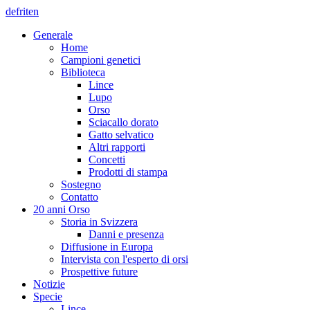
de
fr
it
en
Generale
Home
Campioni genetici
Biblioteca
Lince
Lupo
Orso
Sciacallo dorato
Gatto selvatico
Altri rapporti
Concetti
Prodotti di stampa
Sostegno
Contatto
20 anni Orso
Storia in Svizzera
Danni e presenza
Diffusione in Europa
Intervista con l'esperto di orsi
Prospettive future
Notizie
Specie
Lince