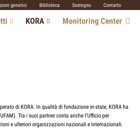
ioni genetici
Biblioteca
Sostegno
Contatto
tti
KORA
Monitoring Center
o grandi
Team
Opportunità di
collaborazione
SCALP
ico
IUCN SSC Cat
Specialist Group
rato
operato di KORA. In qualità di fondazione in-state, KORA ha
Partner
(UFAM). Tra i suoi partner conta anche l’Ufficio per
oni e ulteriori organizzazioni nazionali e internazionali.