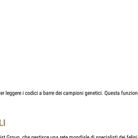
per leggere i codici a barre dei campioni genetici. Questa funzio
LI
ist Group
, che gestisce una rete mondiale di specialisti dei feli