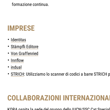
formazione continua.
IMPRESE
Identitas
Stämpfli Editore
Von Graffenried
Innflow
indual
STRICH
: Utilizziamo lo scanner di codici a barre STRICH 
COLLABORAZIONI INTERNAZIONA
KORA ospita la sede del gruppo dello
IUCN/SSC Cat Special