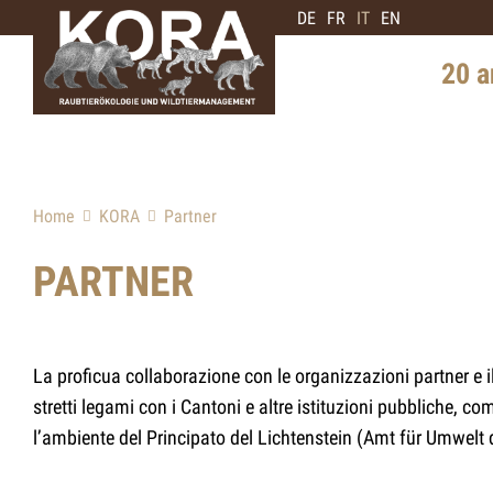
DE
FR
IT
EN
20 a
Storia i
Diffusi
Home
KORA
Partner
Intervis
di orsi
PARTNER
Prospett
La proficua collaborazione con le organizzazioni partner e 
stretti legami con i Cantoni e altre istituzioni pubbliche, co
l’ambiente del Principato del Lichtenstein (Amt für Umwelt de