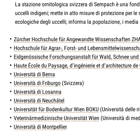
La stazione ornitologica svizzera di Sempach è una fondazi
uccelli indigeni; mette in atto misure di protezione per le
ecologiche degli uccelli; informa la popolazione, i media 
Zürcher Hochschule für Angewandte Wissenschaften Z
Hochschule für Agrar-, Forst- und Lebensmittelwissensc
Eidgenössische Forschungsanstalt für Wald, Schnee un
Haute École du Paysage, d’ingénierie et d’architecture d
Università di Berna
Università di Friburgo
(Svizzera)
Università di Losanna
Università di Neuchâtel
Universität für Bodenkultur Wien BOKU
(Università delle r
Veterinärmedizinische Universität Wien
(Università di med
Università di Montpellier