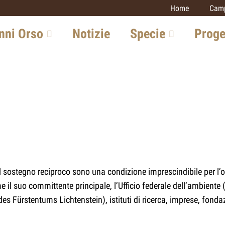
Home
Camp
signs)
nni Orso
Notizie
Specie
Proge
n Svizzera
Lince
Monitoraggi
carnivori
one in Europa
Lupo
Lince
ta con l'esperto
Orso
Lupo
Sciacallo dorato
ive future
Gatto selvat
Gatto selvatico
Sciacallo do
il sostegno reciproco sono una condizione imprescindibile per l’
Altri progetti
me il suo committente principale, l’Ufficio federale dell’ambiente 
s Fürstentums Lichtenstein), istituti di ricerca, imprese, fondazi