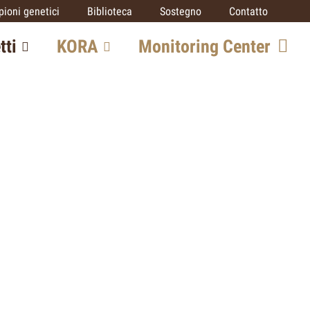
ioni genetici
Biblioteca
Sostegno
Contatto
tti
KORA
Monitoring Center
o grandi
Team
Opportunità di
collaborazione
SCALP
ico
IUCN SSC Cat
Specialist Group
rato
Partner