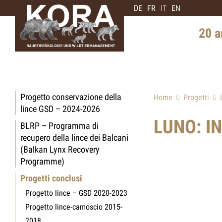
DE
FR
IT
EN
20 a
Storia i
Diffusi
Progetto conservazione della
Home
Progetti
Intervis
lince GSD – 2024-2026
di orsi
LUNO: IN
BLRP – Programma di
recupero della lince dei Balcani
Prospett
(Balkan Lynx Recovery
Programme)
Progetti conclusi
Progetto lince – GSD 2020-2023
Progetto lince-camoscio 2015-
2018