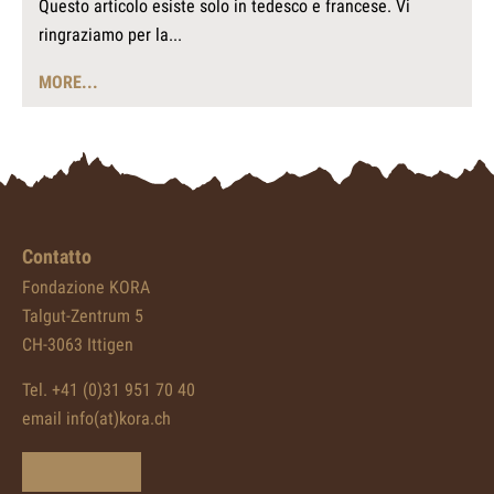
Questo articolo esiste solo in tedesco e francese. Vi
ringraziamo per la...
MORE...
Contatto
Fondazione KORA
Talgut-Zentrum 5
CH-3063 Ittigen
Tel. +41 (0)31 951 70 40
email info(at)kora.ch