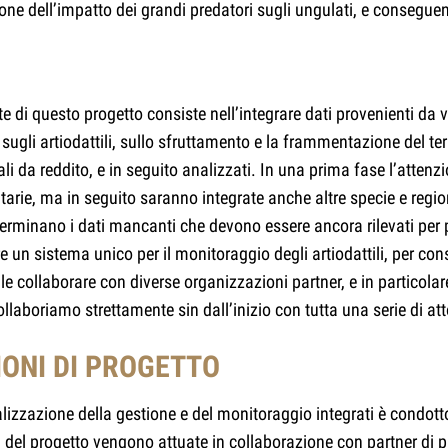
ione dell’impatto dei grandi predatori sugli ungulati, e consegu
 di questo progetto consiste nell’integrare dati provenienti da va
 sugli artiodattili, sullo sfruttamento e la frammentazione del ter
i da reddito, e in seguito analizzati. In una prima fase l’attenzi
ritarie, ma in seguito saranno integrate anche altre specie e reg
eterminano i dati mancanti che devono essere ancora rilevati per
 un sistema unico per il monitoraggio degli artiodattili, per con
ale collaborare con diverse organizzazioni partner, e in particol
ollaboriamo strettamente sin dall’inizio con tutta una serie di att
ONI DI PROGETTO
realizzazione della gestione e del monitoraggio integrati è condo
del progetto vengono attuate in collaborazione con partner di pro