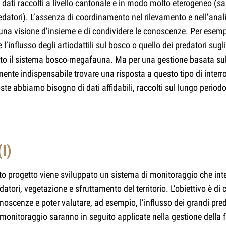
dati raccolti a livello cantonale e in modo molto eterogeneo (s
edatori). L’assenza di coordinamento nel rilevamento e nell’anali
una visione d’insieme e di condividere le conoscenze. Per esemp
l’influsso degli artiodattili sul bosco o quello dei predatori sugli a
to il sistema bosco-megafauna. Ma per una gestione basata su
mente indispensabile trovare una risposta a questo tipo di interro
ste abbiamo bisogno di dati affidabili, raccolti sul lungo periodo e
I)
to progetto viene sviluppato un sistema di monitoraggio che integ
datori, vegetazione e sfruttamento del territorio. L’obiettivo è di 
conoscenze e poter valutare, ad esempio, l’influsso dei grandi pr
 monitoraggio saranno in seguito applicate nella gestione della f