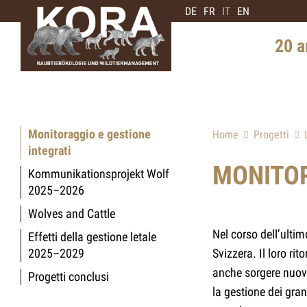
DE
FR
IT
EN
20 a
Storia i
Diffusi
Monitoraggio e gestione
Home
Progetti
Intervis
integrati
di orsi
MONITOR
Kommunikationsprojekt Wolf
2025–2026
Prospett
Wolves and Cattle
Nel corso dell’ultim
Effetti della gestione letale
2025–2029
Svizzera. Il loro ri
anche sorgere nuove 
Progetti conclusi
la gestione dei gra