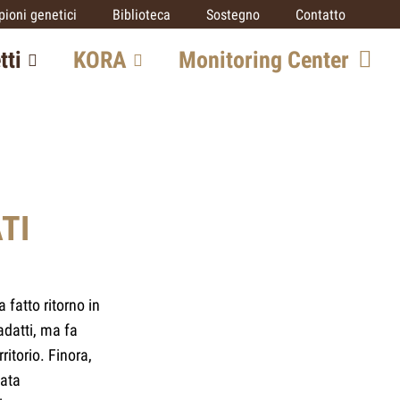
ioni genetici
Biblioteca
Sostegno
Contatto
tti
KORA
Monitoring Center
o grandi
Team
Opportunità di
collaborazione
SCALP
TI
ico
IUCN SSC Cat
Specialist Group
rato
 fatto ritorno in
Partner
adatti, ma fa
ritorio. Finora,
sata