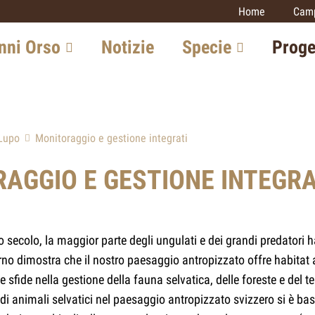
Home
Camp
signs)
nni Orso
Notizie
Specie
Proge
n Svizzera
Lince
Monitoraggi
carnivori
one in Europa
Lupo
Lupo
Monitoraggio e gestione integrati
Lince
ta con l'esperto
Orso
Lupo
AGGIO E GESTIONE INTEGRA
Sciacallo dorato
ive future
Gatto selvat
Gatto selvatico
Sciacallo do
o secolo, la maggior parte degli ungulati e dei grandi predatori ha
Altri progetti
torno dimostra che il nostro paesaggio antropizzato offre habitat 
sfide nella gestione della fauna selvatica, delle foreste e del ter
ndi animali selvatici nel paesaggio antropizzato svizzero si è ba