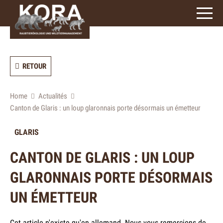
3
caractères)
RETOUR
Home
Actualités
Canton de Glaris : un loup glaronnais porte désormais un émetteur
GLARIS
CANTON DE GLARIS : UN LOUP
GLARONNAIS PORTE DÉSORMAIS
UN ÉMETTEUR
Cet article n'existe qu'en allemand. Nous vous remercions de