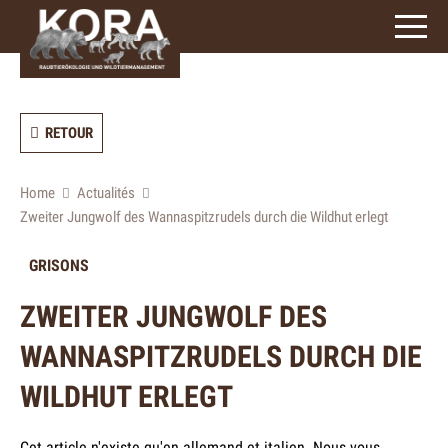
3
caractères)
RETOUR
Home
Actualités
Zweiter Jungwolf des Wannaspitzrudels durch die Wildhut erlegt
GRISONS
ZWEITER JUNGWOLF DES
WANNASPITZRUDELS DURCH DIE
WILDHUT ERLEGT
Cet article n'existe qu'en allemand et italien. Nous vous