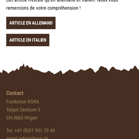
remercions de votre compréhension !
ARTICLE EN ALLEMAND
ARTICLE EN ITALIEN
Contact
Fondation KORA
Talgut-Zentrum 5
CH-3063 Ittigen
Tel. +41 (0)31 951 70 40
email info(at)kora.ch