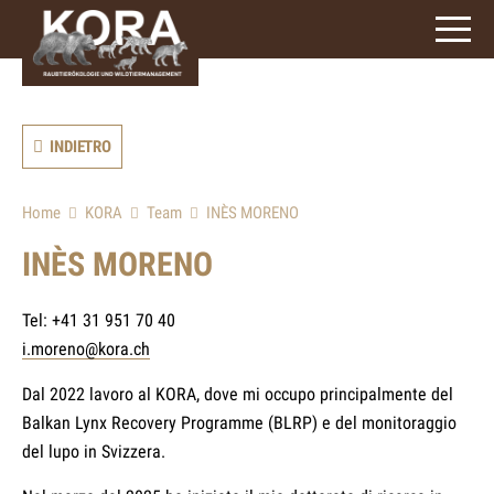
signs)
INDIETRO
Home
KORA
Team
INÈS MORENO
INÈS MORENO
Tel: +41 31 951 70 40
i.moreno@kora.ch
Dal 2022 lavoro al KORA, dove mi occupo principalmente del
Balkan Lynx Recovery Programme (BLRP) e del monitoraggio
del lupo in Svizzera.