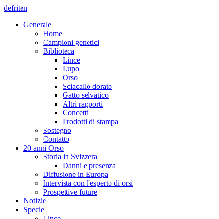
de
fr
it
en
Generale
Home
Campioni genetici
Biblioteca
Lince
Lupo
Orso
Sciacallo dorato
Gatto selvatico
Altri rapporti
Concetti
Prodotti di stampa
Sostegno
Contatto
20 anni Orso
Storia in Svizzera
Danni e presenza
Diffusione in Europa
Intervista con l'esperto di orsi
Prospettive future
Notizie
Specie
Lince