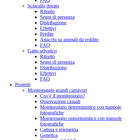
FAQ
Sciacallo dorato
Ritratto
Segni di presenza
Distribuzione
Effettivi
Perdite
Attacchi su animali da reddito
FAQ
Gatto selvatico
Ritratto
Segni di presenza
Distribuzione
Effettivi
FAQ
Progetti
Monitoraggio grandi carnivori
Cos’è il monitoraggio?
Osservazioni casuali
Monitoraggio deterministico con trappole
fotografiche
Monitoraggio opportunistico con trappole
fotografiche
Cattura e telemetria
Genetica