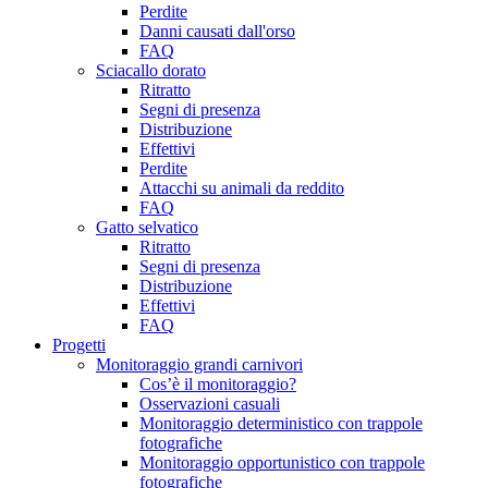
Perdite
Danni causati dall'orso
FAQ
Sciacallo dorato
Ritratto
Segni di presenza
Distribuzione
Effettivi
Perdite
Attacchi su animali da reddito
FAQ
Gatto selvatico
Ritratto
Segni di presenza
Distribuzione
Effettivi
FAQ
Progetti
Monitoraggio grandi carnivori
Cos’è il monitoraggio?
Osservazioni casuali
Monitoraggio deterministico con trappole
fotografiche
Monitoraggio opportunistico con trappole
fotografiche