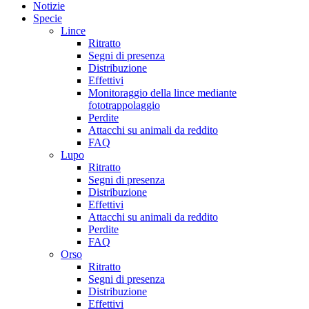
Notizie
Specie
Lince
Ritratto
Segni di presenza
Distribuzione
Effettivi
Monitoraggio della lince mediante
fototrappolaggio
Perdite
Attacchi su animali da reddito
FAQ
Lupo
Ritratto
Segni di presenza
Distribuzione
Effettivi
Attacchi su animali da reddito
Perdite
FAQ
Orso
Ritratto
Segni di presenza
Distribuzione
Effettivi