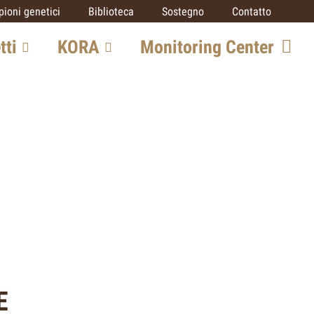
ioni genetici
Biblioteca
Sostegno
Contatto
tti
KORA
Monitoring Center
o grandi
Team
Opportunità di
collaborazione
SCALP
ico
IUCN SSC Cat
Specialist Group
rato
Partner
E