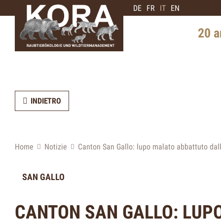
DE
FR
IT
EN
20 a
Storia i
Diffusi
INDIETRO
Intervis
di orsi
Prospett
Home
Notizie
Canton San Gallo: lupo malato abbattuto dall
SAN GALLO
CANTON SAN GALLO: LUP