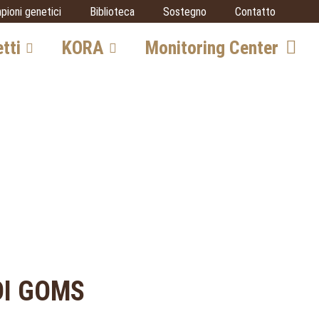
pioni genetici
Biblioteca
Sostegno
Contatto
tti
KORA
Monitoring Center
o grandi
Team
Opportunità di
collaborazione
SCALP
tico
IUCN SSC Cat
Specialist Group
orato
Partner
i
DI GOMS