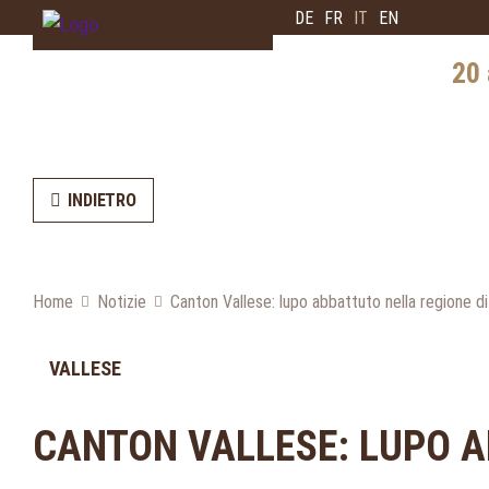
DE
FR
IT
EN
20 
Storia 
Diffus
INDIETRO
Interv
l'esper
Home
Notizie
Canton Vallese: lupo abbattuto nella regione d
Prospe
VALLESE
CANTON VALLESE: LUPO A