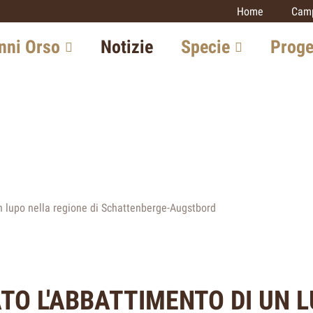
Home
Camp
signs)
nni Orso
Notizie
Specie
Proge
n Svizzera
Lince
Monitoraggi
carnivori
one in Europa
Lupo
Lince
ta con l'esperto
Orso
Lupo
Sciacallo dorato
ive future
Gatto selvat
Gatto selvatico
n lupo nella regione di Schattenberge-Augstbord
Sciacallo do
Altri progetti
TO L'ABBATTIMENTO DI UN 