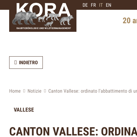
DE
FR
IT
EN
20 a
Storia i
Diffusi
INDIETRO
Intervis
di orsi
Prospett
Home
Notizie
Canton Vallese: ordinato l'abbattimento di u
VALLESE
CANTON VALLESE: ORDINA