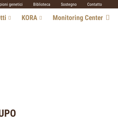
ioni genetici
Biblioteca
Sostegno
Contatto
tti
KORA
Monitoring Center
o grandi
Team
Opportunità di
collaborazione
SCALP
ico
IUCN SSC Cat
Specialist Group
rato
Partner
LUPO