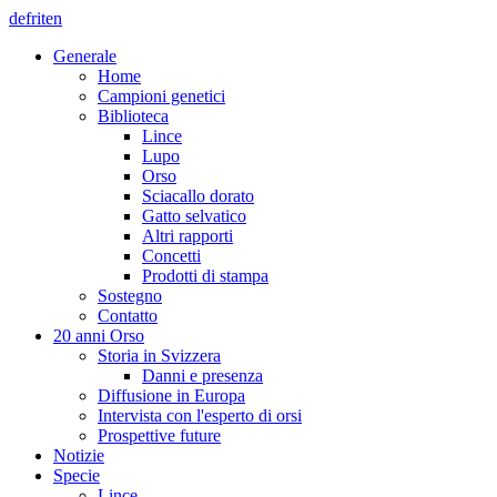
de
fr
it
en
Generale
Home
Campioni genetici
Biblioteca
Lince
Lupo
Orso
Sciacallo dorato
Gatto selvatico
Altri rapporti
Concetti
Prodotti di stampa
Sostegno
Contatto
20 anni Orso
Storia in Svizzera
Danni e presenza
Diffusione in Europa
Intervista con l'esperto di orsi
Prospettive future
Notizie
Specie
Lince