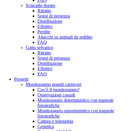
FAQ
Sciacallo dorato
Ritratto
Segni di presenza
Distribuzione
Effettivi
Perdite
Attacchi su animali da reddito
FAQ
Gatto selvatico
Ritratto
Segni di presenza
Distribuzione
Effettivi
FAQ
Progetti
Monitoraggio grandi carnivori
Cos’è il monitoraggio?
Osservazioni casuali
Monitoraggio deterministico con trappole
fotografiche
Monitoraggio opportunistico con trappole
fotografiche
Cattura e telemetria
Genetica