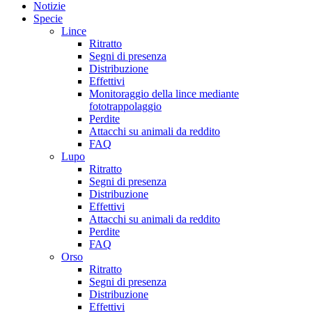
Notizie
Specie
Lince
Ritratto
Segni di presenza
Distribuzione
Effettivi
Monitoraggio della lince mediante
fototrappolaggio
Perdite
Attacchi su animali da reddito
FAQ
Lupo
Ritratto
Segni di presenza
Distribuzione
Effettivi
Attacchi su animali da reddito
Perdite
FAQ
Orso
Ritratto
Segni di presenza
Distribuzione
Effettivi