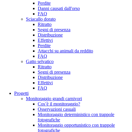
Perdite
Danni causati dall'orso
FAQ
Sciacallo dorato
Ritratto
Segni di presenza
Distribuzione
Effettivi
Perdite
Attacchi su animali da reddito
FAQ
Gatto selvatico
Ritratto
Segni di presenza
Distribuzione
Effettivi
FAQ
Progetti
Monitoraggio grandi carnivori
Cos’è il monitoraggio?
Osservazioni casuali
Monitoraggio deterministico con trappole
fotografiche
Monitoraggio opportunistico con trappole
fotografiche