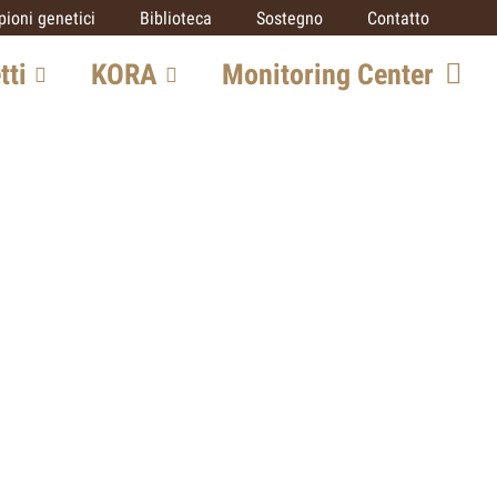
ioni genetici
Biblioteca
Sostegno
Contatto
tti
KORA
Monitoring Center
o grandi
Team
Opportunità di
collaborazione
SCALP
ico
IUCN SSC Cat
Specialist Group
rato
Partner