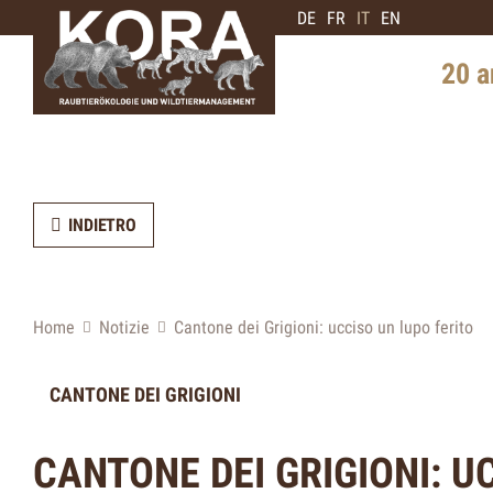
DE
FR
IT
EN
20 a
Storia i
Diffusi
INDIETRO
Intervis
di orsi
Prospett
Home
Notizie
Cantone dei Grigioni: ucciso un lupo ferito
CANTONE DEI GRIGIONI
CANTONE DEI GRIGIONI: U