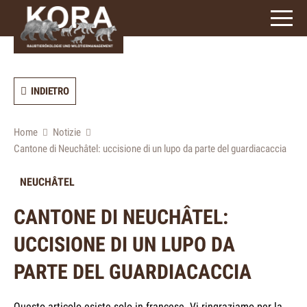
signs)
INDIETRO
Home
Notizie
Cantone di Neuchâtel: uccisione di un lupo da parte del guardiacaccia
NEUCHÂTEL
CANTONE DI NEUCHÂTEL:
UCCISIONE DI UN LUPO DA
PARTE DEL GUARDIACACCIA
Questo articolo esiste solo in francese. Vi ringraziamo per la