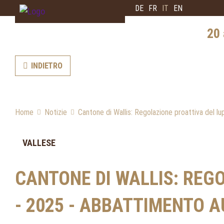
DE
FR
IT
EN
20 
INDIETRO
Storia 
Diffus
Interv
Home
Notizie
Cantone di Wallis: Regolazione proattiva del l
l'esper
Prospe
VALLESE
CANTONE DI WALLIS: REG
- 2025 - ABBATTIMENTO 