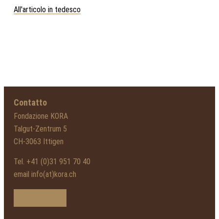
All'articolo in tedesco
Contatto
Fondazione KORA
Talgut-Zentrum 5
CH-3063 Ittigen
Tel. +41 (0)31 951 70 40
email info(at)kora.ch