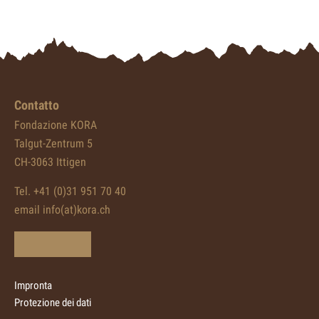
Contatto
Fondazione KORA
Talgut-Zentrum 5
CH-3063 Ittigen
Tel. +41 (0)31 951 70 40
email info(at)kora.ch
Impronta
Protezione dei dati