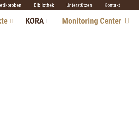
etikproben
Bibliothek
Unterstützen
Kontakt
kte
KORA
Monitoring Center
Team
re
Mitarbeit
SCALP
IUCN SSC Cat SG
Partner
ekte