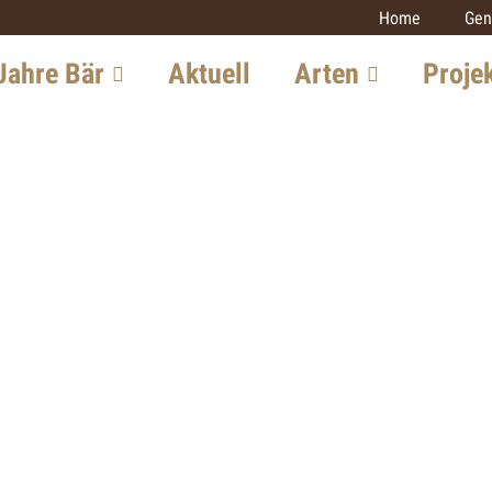
Home
Gen
Jahre Bär
Aktuell
Arten
Proje
chte in der
Luchs
Monitoring
iz
Grossraubtie
Wolf
itung in Europa
Luchs
Bär
iew mit einem
Wolf
Goldschakal
xperten
Wildkatze
Wildkatze
tsaussichten
Goldschakal
Weitere Proj