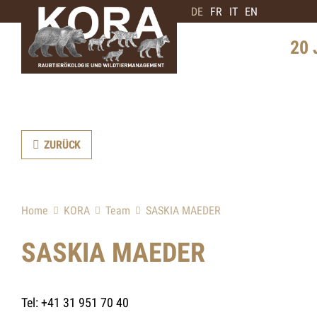
DE
FR
IT
EN
20 
Geschi
Schwe
Verbre
ZURÜCK
Interv
Bärene
Home
KORA
Team
SASKIA MAEDER
Zukunf
SASKIA MAEDER
Tel: +41 31 951 70 40