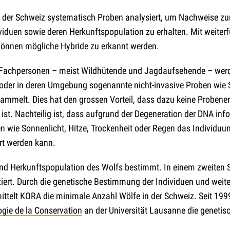
n der Schweiz systematisch Proben analysiert, um Nachweise
ividuen sowie deren Herkunftspopulation zu erhalten. Mit weiter
önnen mögliche Hybride zu erkannt werden.
 Fachpersonen – meist Wildhütende und Jagdaufsehende – werd
 oder in deren Umgebung sogenannte nicht-invasive Proben wie S
sammelt. Dies hat den grossen Vorteil, dass dazu keine Probene
h ist. Nachteilig ist, dass aufgrund der Degeneration der DNA inf
n wie Sonnenlicht, Hitze, Trockenheit oder Regen das Individu
ert werden kann.
nd Herkunftspopulation des Wolfs bestimmt. In einem zweiten S
ziert. Durch die genetische Bestimmung der Individuen und weite
ttelt KORA die minimale Anzahl Wölfe in der Schweiz. Seit 19
ogie de la Conservation
an der Universität Lausanne die genetis