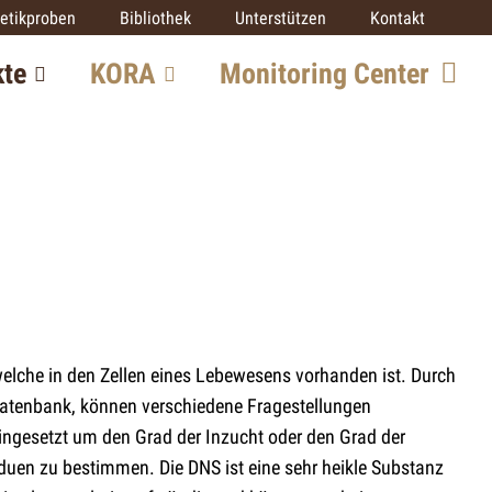
etikproben
Bibliothek
Unterstützen
Kontakt
kte
KORA
Monitoring Center
Team
re
Mitarbeit
SCALP
IUCN SSC Cat SG
Partner
elche in den Zellen eines Lebewesens vorhanden ist. Durch
ekte
datenbank, können verschiedene Fragestellungen
ngesetzt um den Grad der Inzucht oder den Grad der
uen zu bestimmen. Die DNS ist eine sehr heikle Substanz