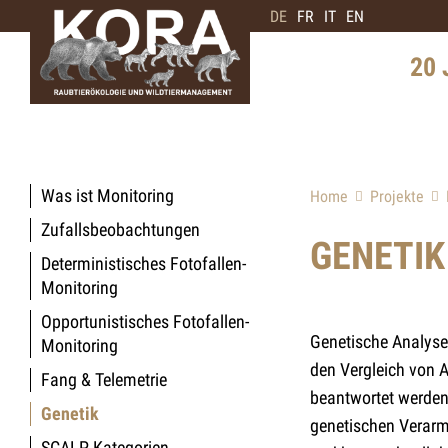
DE
FR
IT
EN
20 
Geschi
Schwe
Was ist Monitoring
Home
Projekte
Verbre
Zufallsbeobachtungen
Interv
GENETIK
Deterministisches Fotofallen-
Bärene
Monitoring
Zukunf
Opportunistisches Fotofallen-
Genetische Analyse
Monitoring
den Vergleich von 
Fang & Telemetrie
beantwortet werden
Genetik
genetischen Verarm
SCALP Kategorien