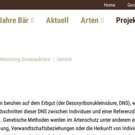
Home
Gen
Jahre Bär
Aktuell
Arten
Proje
chte in der
Luchs
Monitoring
iz
Grossraubtie
Wolf
Monitoring Grossraubtiere
Genetik
itung in Europa
Luchs
Bär
iew mit einem
Wolf
Goldschakal
xperten
Wildkatze
Wildkatze
tsaussichten
Goldschakal
n beruhen auf dem Erbgut (der Desoxyribonukleinsäure, DNS), w
Weitere Proj
Abschnitten dieser DNS zwischen Individuen und einer Referenz
. Genetische Methoden werden im Artenschutz unter anderem ei
ung, Verwandtschaftsbeziehungen oder die Herkunft von Individ