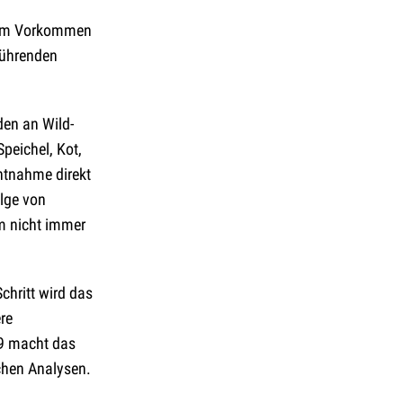
 zum Vorkommen
führenden
en an Wild-
peichel, Kot,
ntnahme direkt
olge von
um nicht immer
chritt wird das
re
99 macht das
chen Analysen.