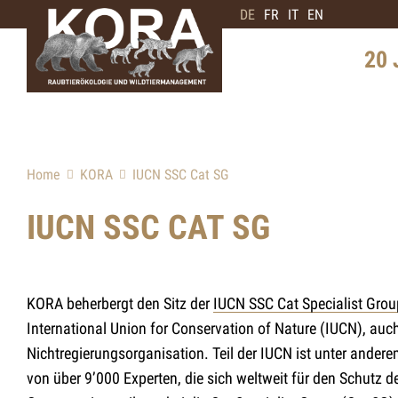
DE
FR
IT
EN
20 
Geschi
Schwe
Home
KORA
IUCN SSC Cat SG
Verbre
Interv
IUCN SSC CAT SG
Bärene
Zukunf
KORA beherbergt den Sitz der
IUCN SSC Cat Specialist Grou
International Union for Conservation of Nature (IUCN), auc
Nichtregierungsorganisation. Teil der IUCN ist unter ander
von über 9’000 Experten, die sich weltweit für den Schutz d