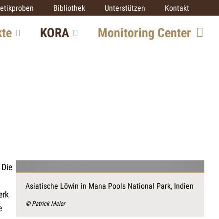
etikproben
Bibliothek
Unterstützen
Kontakt
kte
KORA
Monitoring Center
Team
re
Mitarbeit
SCALP
IUCN SSC Cat SG
Partner
 Die
ekte
Asiatische Löwin in Mana Pools National Park, Indien
erk
© Patrick Meier
e