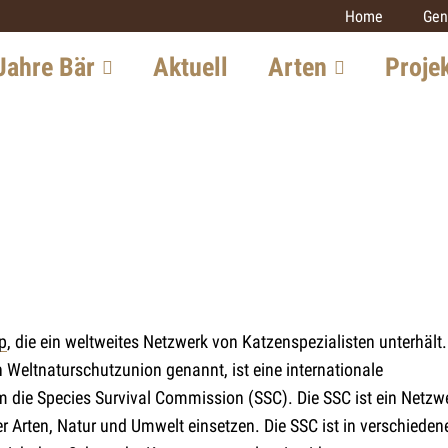
Home
Gen
Jahre Bär
Aktuell
Arten
Proje
chte in der
Luchs
Monitoring
iz
Grossraubtie
Wolf
itung in Europa
Luchs
Bär
iew mit einem
Wolf
Goldschakal
xperten
Wildkatze
Wildkatze
tsaussichten
Goldschakal
p
, die ein weltweites Netzwerk von Katzenspezialisten unterhält.
Weitere Proj
h Weltnaturschutzunion genannt, ist eine internationale
em die Species Survival Commission (SSC). Die SSC ist ein Netzw
er Arten, Natur und Umwelt einsetzen. Die SSC ist in verschieden