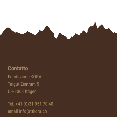
Contatto
Fondazione KORA
Talgut-Zentrum 5
CH-3063 Ittigen
Tel. +41 (0)31 951 70 40
email info(at)kora.ch