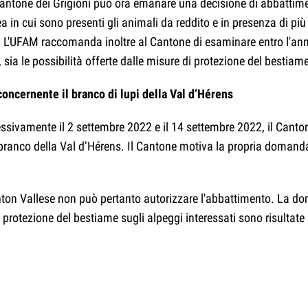
ntone dei Grigioni può ora emanare una decisione di abbattimen
in cui sono presenti gli animali da reddito e in presenza di più l
'UFAM raccomanda inoltre al Cantone di esaminare entro l'ann
 sia le possibilità offerte dalle misure di protezione del bestiam
oncernente il branco di lupi della Val d’Hérens
sivamente il 2 settembre 2022 e il 14 settembre 2022, il Canton
 branco della Val d’Hérens. Il Cantone motiva la propria domanda
nton Vallese non può pertanto autorizzare l'abbattimento. La d
tezione del bestiame sugli alpeggi interessati sono risultate i