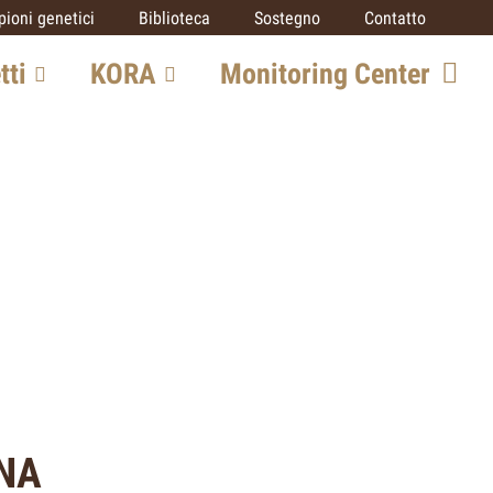
ioni genetici
Biblioteca
Sostegno
Contatto
tti
KORA
Monitoring Center
o grandi
Team
Opportunità di
collaborazione
SCALP
ico
IUCN SSC Cat
Specialist Group
rato
Partner
UNA