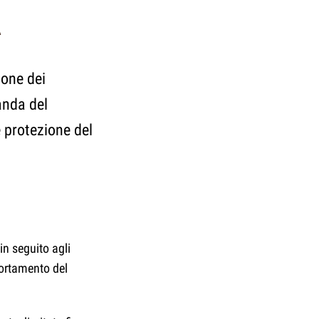
A
tone dei
anda del
e protezione del
n seguito agli
portamento del