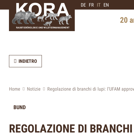
DE
FR
IT
EN
20 a
Storia i
Diffusi
INDIETRO
Intervis
di orsi
Prospett
Home
Notizie
Regolazione di branchi di lupi: l’UFAM appr
BUND
REGOLAZIONE DI BRANCHI 