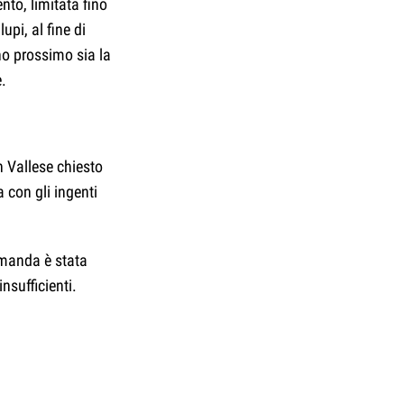
to, limitata fino
upi, al fine di
o prossimo sia la
e.
 Vallese chiesto
 con gli ingenti
omanda è stata
nsufficienti.