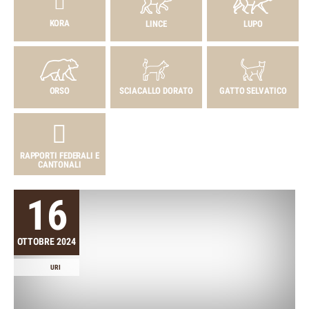
KORA
LINCE
LUPO
ORSO
SCIACALLO DORATO
GATTO SELVATICO
RAPPORTI FEDERALI E
CANTONALI
16
OTTOBRE 2024
URI