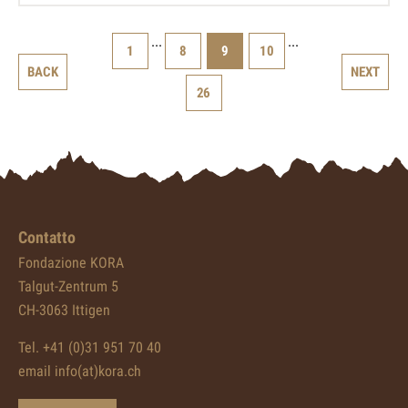
...
...
1
8
9
10
BACK
NEXT
26
Contatto
Fondazione KORA
Talgut-Zentrum 5
CH-3063 Ittigen
Tel. +41 (0)31 951 70 40
email info(at)kora.ch