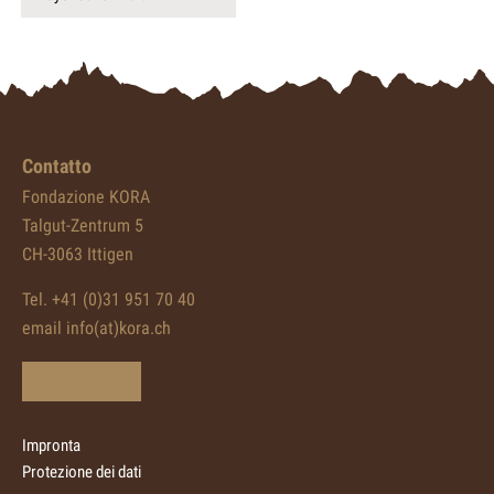
Contatto
Fondazione KORA
Talgut-Zentrum 5
CH-3063 Ittigen
Tel. +41 (0)31 951 70 40
email info(at)kora.ch
Impronta
Protezione dei dati