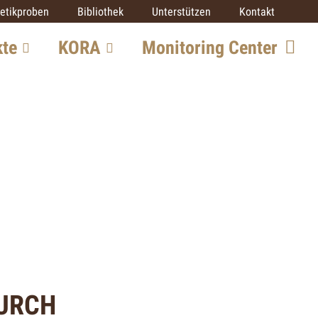
etikproben
Bibliothek
Unterstützen
Kontakt
kte
KORA
Monitoring Center
Team
re
Mitarbeit
SCALP
IUCN SSC Cat SG
Partner
ekte
DURCH