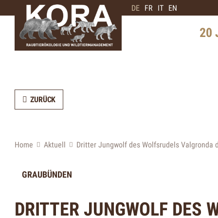
DE
FR
IT
EN
20 
Geschi
Schwe
Verbre
ZURÜCK
Interv
Bärene
Home
Aktuell
Dritter Jungwolf des Wolfsrudels Valgronda d
Zukunf
GRAUBÜNDEN
DRITTER JUNGWOLF DES 