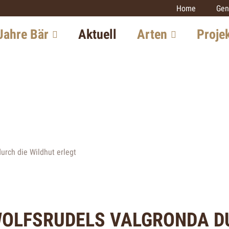
Home
Gen
Jahre Bär
Aktuell
Arten
Proje
chte in der
Luchs
Monitoring
iz
Grossraubtie
Wolf
itung in Europa
Luchs
Bär
iew mit einem
Wolf
Goldschakal
xperten
Wildkatze
Wildkatze
urch die Wildhut erlegt
tsaussichten
Goldschakal
Weitere Proj
WOLFSRUDELS VALGRONDA 