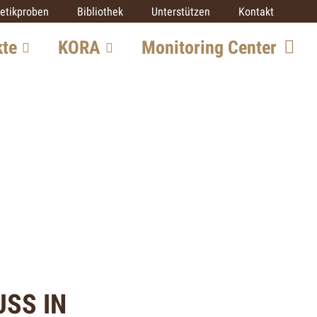
etikproben
Bibliothek
Unterstützen
Kontakt
kte
KORA
Monitoring Center
Team
re
Mitarbeit
SCALP
IUCN SSC Cat SG
Partner
ekte
SS IN