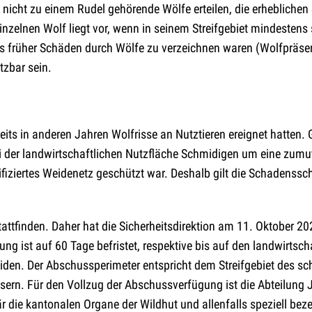
 nicht zu einem Rudel gehörende Wölfe erteilen, die erhebliche
inzelnen Wolf liegt vor, wenn in seinem Streifgebiet mindestens
s früher Schäden durch Wölfe zu verzeichnen waren (Wolfpräsen
zbar sein.
reits in anderen Jahren Wolfrisse an Nutztieren ereignet hatten.
ei der landwirtschaftlichen Nutzfläche Schmidigen um eine zumu
ifiziertes Weidenetz geschützt war. Deshalb gilt die Schadenssc
tattfinden. Daher hat die Sicherheitsdirektion am 11. Oktober 
g ist auf 60 Tage befristet, respektive bis auf den landwirtsch
iden. Der Abschussperimeter entspricht dem Streifgebiet des sc
rsern. Für den Vollzug der Abschussverfügung ist die Abteilung
die kantonalen Organe der Wildhut und allenfalls speziell bez