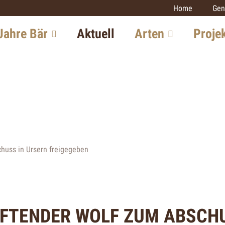
Home
Gen
Jahre Bär
Aktuell
Arten
Proje
chte in der
Luchs
Monitoring
iz
Grossraubtie
Wolf
itung in Europa
Luchs
Bär
iew mit einem
Wolf
Goldschakal
xperten
Wildkatze
Wildkatze
chuss in Ursern freigegeben
tsaussichten
Goldschakal
Weitere Proj
IFTENDER WOLF ZUM ABSCHU