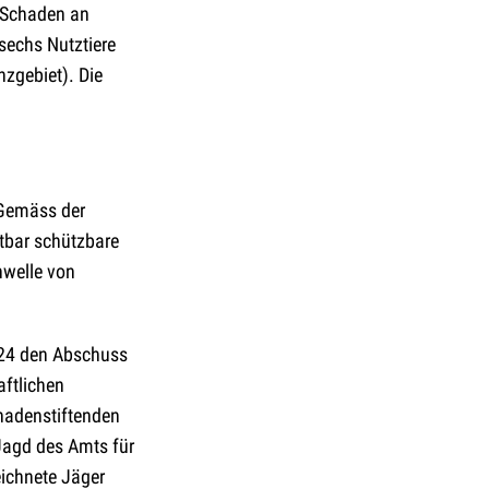
n Schaden an
 sechs Nutztiere
zgebiet). Die
 Gemäss der
tbar schützbare
hwelle von
2024 den Abschuss
aftlichen
hadenstiftenden
 Jagd des Amts für
eichnete Jäger