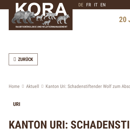
DE
FR
IT
EN
20 
Geschi
Schwe
Verbre
ZURÜCK
Interv
Bärene
Home
Aktuell
Kanton Uri: Schadenstiftender Wolf zum Abs
Zukunf
URI
KANTON URI: SCHADENST