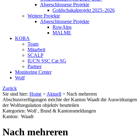
Abgeschlossene Projekte
Goldschakalprojekt 2025–2026
Weitere Projekte
Abgeschlossene Projekte
RowAlps
MALME
KORA
Team
Mitarbeit
SCALP
IUCN SSC Cat SG
Partner
Monitoring Center
Wolf
Zurück
Sie sind hier:
Home
>
Aktuell
>
Nach mehreren
Abschussverfügungen möchte der Kanton Waadt die Auswirkungen
der Wolfsregulation objektiv beurteilen
Kategorien
:
Wolf
,
Bund & Kantons­meldungen
Kanton
:
Waadt
Nach mehreren