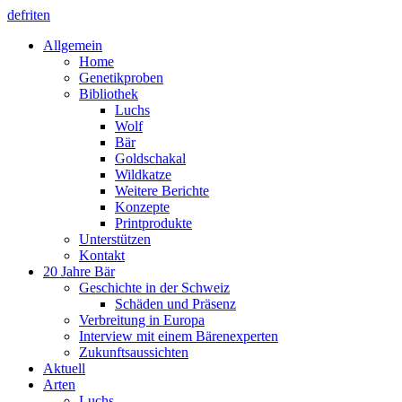
de
fr
it
en
Allgemein
Home
Genetikproben
Bibliothek
Luchs
Wolf
Bär
Goldschakal
Wildkatze
Weitere Berichte
Konzepte
Printprodukte
Unterstützen
Kontakt
20 Jahre Bär
Geschichte in der Schweiz
Schäden und Präsenz
Verbreitung in Europa
Interview mit einem Bärenexperten
Zukunftsaussichten
Aktuell
Arten
Luchs