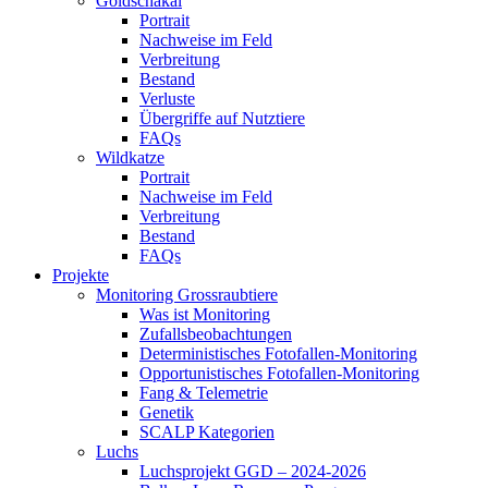
Goldschakal
Portrait
Nachweise im Feld
Verbreitung
Bestand
Verluste
Übergriffe auf Nutztiere
FAQs
Wildkatze
Portrait
Nachweise im Feld
Verbreitung
Bestand
FAQs
Projekte
Monitoring Grossraubtiere
Was ist Monitoring
Zufallsbeobachtungen
Deterministisches Fotofallen-Monitoring
Opportunistisches Fotofallen-Monitoring
Fang & Telemetrie
Genetik
SCALP Kategorien
Luchs
Luchsprojekt GGD – 2024-2026