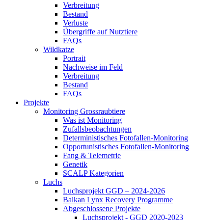
Verbreitung
Bestand
Verluste
Übergriffe auf Nutztiere
FAQs
Wildkatze
Portrait
Nachweise im Feld
Verbreitung
Bestand
FAQs
Projekte
Monitoring Grossraubtiere
Was ist Monitoring
Zufallsbeobachtungen
Deterministisches Fotofallen-Monitoring
Opportunistisches Fotofallen-Monitoring
Fang & Telemetrie
Genetik
SCALP Kategorien
Luchs
Luchsprojekt GGD – 2024-2026
Balkan Lynx Recovery Programme
Abgeschlossene Projekte
Luchsprojekt - GGD 2020-2023