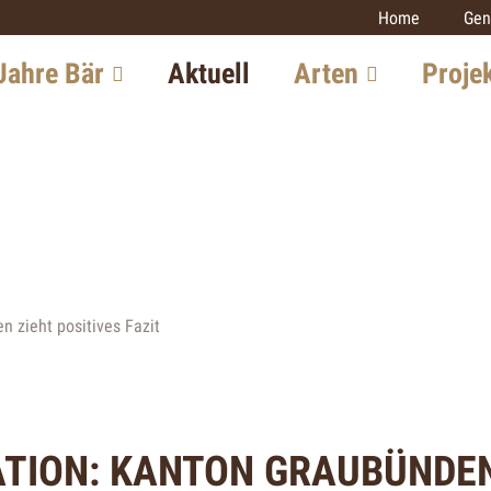
Home
Gen
Jahre Bär
Aktuell
Arten
Proje
chte in der
Luchs
Monitoring
iz
Grossraubtie
Wolf
itung in Europa
Luchs
Bär
iew mit einem
Wolf
Goldschakal
xperten
Wildkatze
Wildkatze
n zieht positives Fazit
tsaussichten
Goldschakal
Weitere Proj
TION: KANTON GRAUBÜNDEN