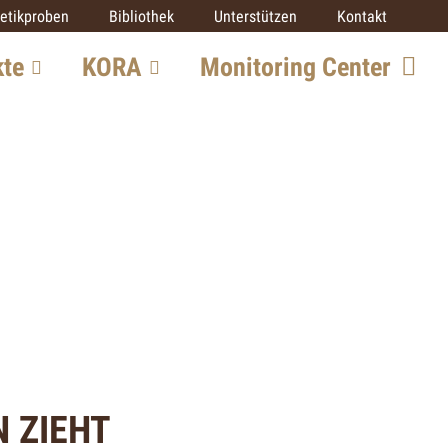
etikproben
Bibliothek
Unterstützen
Kontakt
kte
KORA
Monitoring Center
Team
re
Mitarbeit
SCALP
IUCN SSC Cat SG
Partner
ekte
 ZIEHT