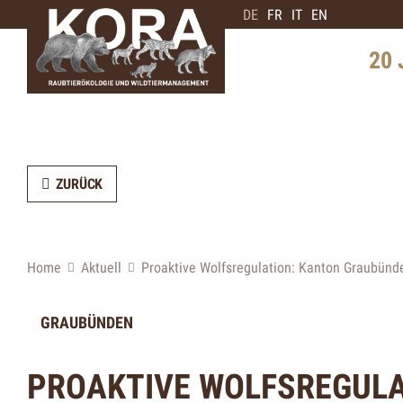
DE
FR
IT
EN
20 
Geschi
Schwe
Verbre
ZURÜCK
Interv
Bärene
Home
Aktuell
Proaktive Wolfsregulation: Kanton Graubünde
Zukunf
GRAUBÜNDEN
PROAKTIVE WOLFSREGULA