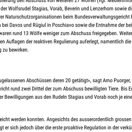
ulierung den Abschuss von weiteren 27 Wölfen (vgl. Medienmit
der Wolfsrudel Stagias, Vorab, Beverin und Lenzerhorn sowie di
rer Naturschutzorganisationen beim Bundesverwaltungsgericht
n bei Davos und Rügiul in Poschiavo sowie die Entnahme der be
 waren rund 13 Wölfe weniger zum Abschuss freigegeben. Weite
Auflagen der reaktiven Regulierung auferlegt, namentlich die 
g zu bewirken.
elassenen Abschüssen deren 20 getätigt», sagt Arno Puorger, A
richt rund zwei Drittel der zum Abschuss bewilligten Tiere. Bis
r Bewilligungen aus den Rudeln Stagias und Vorab noch je ein
erreicht werden konnten. Angesichts des ausserordentlich grossen
 er sich jedoch über die erste proaktive Regulation in der verkür