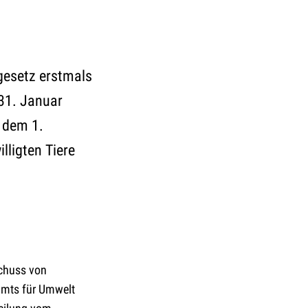
gesetz erstmals
 31. Januar
r dem 1.
lligten Tiere
chuss von
amts für Umwelt