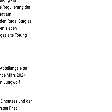
teilung vom
e Regulierung der
 hat am
iden Rudel Stagias
ren sieben
gezielte Tötung
bteilungsleiter
 Ende März 2024
en Jungwolf
 Einsatzes und der
zten Frist