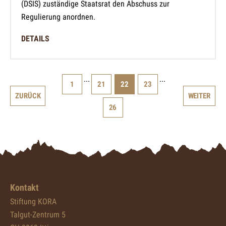
(DSIS) zuständige Staatsrat den Abschuss zur
Regulierung anordnen.
DETAILS
...
...
1
21
22
23
ZURÜCK
WEITER
26
Kontakt
Stiftung KORA
Talgut-Zentrum 5